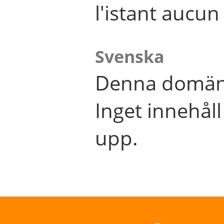
l'istant aucu
Svenska
Denna domän 
Inget innehål
upp.